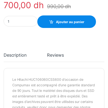
700,00
dh
990,00
dh
Hitachi 600 GB 10K RPM 2.5" SAS Serveur HDD (Remis à Neuf) qu
Ajouter au panier
Description
Reviews
Le Hitachi HUC106060CSS600 d’occasion de
Compumax est accompagné d’une garantie standard
de 90 jours. Tout le matériel des disques durs et SSD
est entièrement testé et prêt à être expédié. Des
images d’archives peuvent être utilisées sur certains
produits, veuillez donc nous demander des photos