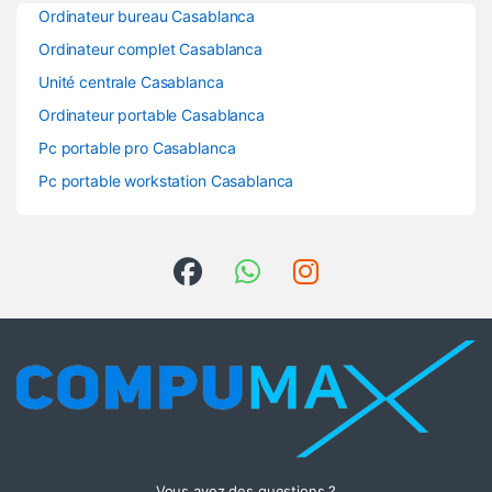
Ordinateur bureau Casablanca
Ordinateur complet Casablanca
Unité centrale Casablanca
Ordinateur portable Casablanca
Pc portable pro Casablanca
Pc portable workstation Casablanca
Vous avez des questions ?