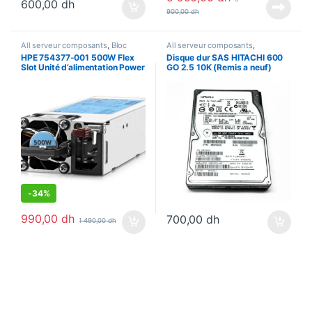
600,00
dh
900,00
dh
All serveur composants
,
Bloc
All serveur composants
,
d’alimentation
,
Composants
,
Composants
,
Serveurs
HPE 754377-001 500W Flex
Disque dur SAS HITACHI 600
Serveurs composants
composants
,
Stockage
Slot Unité d’alimentation Power
GO 2.5 10K (Remis a neuf)
Supply Kit for ProLiant G9
(Grade A)
-
34%
990,00
dh
700,00
dh
1 490,00
dh