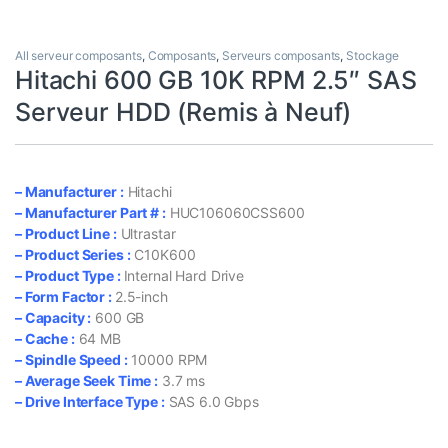
All serveur composants
,
Composants
,
Serveurs composants
,
Stockage
Hitachi 600 GB 10K RPM 2.5″ SAS
Serveur HDD (Remis à Neuf)
– Manufacturer :
Hitachi
– Manufacturer Part # :
HUC106060CSS600
– Product Line :
Ultrastar
– Product Series :
C10K600
– Product Type :
Internal Hard Drive
– Form Factor :
2.5-inch
– Capacity :
600 GB
– Cache :
64 MB
– Spindle Speed :
10000 RPM
– Average Seek Time :
3.7 ms
– Drive Interface Type :
SAS 6.0 Gbps