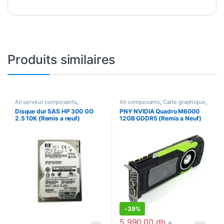
Produits similaires
All serveur composants
,
All composants
,
Carte graphique
,
Composants
,
Serveurs
Cartes graphique prod
,
Disque dur SAS HP 300 GO
PNY NVIDIA Quadro M6000
composants
,
Stockage
Composants
2.5 10K (Remis a neuf)
12GB GDDR5 (Remis a Neuf)
-
39%
5 990,00
dh
9