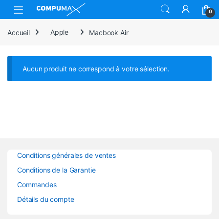
Skip to navigation
Skip to content
Open
0
Accueil
Apple
Macbook Air
Aucun produit ne correspond à votre sélection.
Conditions générales de ventes
Conditions de la Garantie
Commandes
Détails du compte