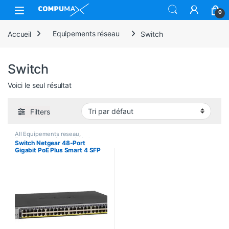
Skip to navigation
Skip to content
Open
0
Accueil
Equipements réseau
Switch
Switch
Voici le seul résultat
Filters
All Equipements reseau
,
Equipements réseau
,
Switch
Switch Netgear 48-Port
Gigabit PoE Plus Smart 4 SFP