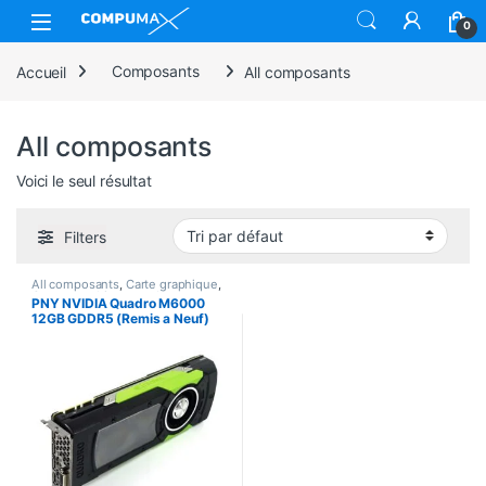
Skip to navigation
Skip to content
Open
0
Accueil
Composants
All composants
All composants
Voici le seul résultat
Filters
All composants
,
Carte graphique
,
Cartes graphique prod
,
PNY NVIDIA Quadro M6000
Composants
12GB GDDR5 (Remis a Neuf)