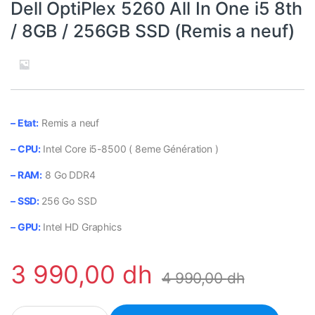
Dell OptiPlex 5260 All In One i5 8th
/ 8GB / 256GB SSD (Remis a neuf)
– Etat:
Remis a neuf
– CPU:
Intel Core i5-8500 ( 8eme Génération )
– RAM:
8 Go DDR4
– SSD:
256 Go SSD
– GPU:
Intel HD Graphics
3 990,00
dh
4 990,00
dh
Dell OptiPlex 5260 All In One i5 8th / 8GB / 256GB SSD (Remis a n