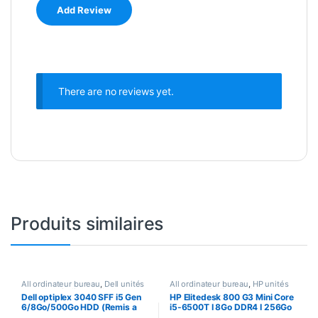
There are no reviews yet.
Produits similaires
All ordinateur bureau
,
Dell unités
All ordinateur bureau
,
HP unités
centrales
,
Ordinateur bureau
,
centrales
,
Ordinateur bureau
,
Dell optiplex 3040 SFF i5 Gen
HP Elitedesk 800 G3 Mini Core
Unités centrales
Unités centrales
6/8Go/500Go HDD (Remis a
i5-6500T I 8Go DDR4 I 256Go
neuf)
SSD I Win 10 Pro (Remis à