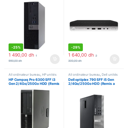
Neuf)
-
25%
-
29%
1 490,00
dh
1 640,00
dh
1
2
990,00
dh
300,00
dh
All ordinateur bureau
,
HP unités
All ordinateur bureau
,
Dell unités
centrales
,
Ordinateur bureau
,
centrales
,
Ordinateur bureau
,
HP Compaq Pro 6300 SFF i3
Dell optiplex 790 SFF i5 Gen
Unités centrales
Unités centrales
Gen 2/4Go/250Go HDD (Remis
2/4Go/250Go HDD (Remis a
a neuf)
neuf)