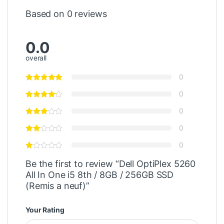
Based on 0 reviews
0.0
overall
0
0
0
0
0
Be the first to review “Dell OptiPlex 5260
All In One i5 8th / 8GB / 256GB SSD
(Remis a neuf)”
Your Rating