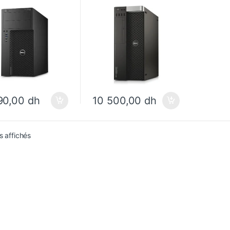
90,00
dh
10 500,00
dh
s affichés