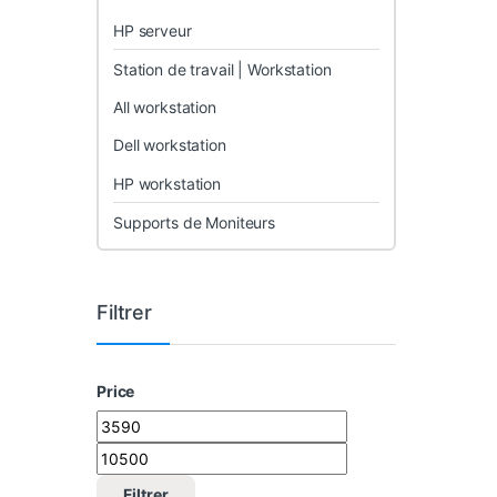
HP serveur
Station de travail | Workstation
All workstation
Dell workstation
HP workstation
Supports de Moniteurs
Filtrer
Price
Prix min
Prix max
Filtrer