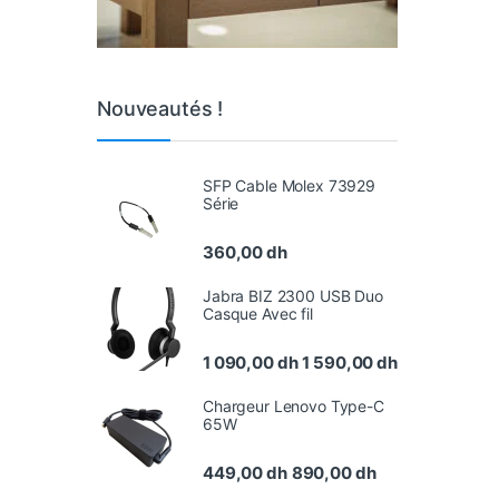
Nouveautés !
SFP Cable Molex 73929
Série
360,00
dh
Jabra BIZ 2300 USB Duo
Casque Avec fil
1 090,00
dh
1 590,00
dh
Chargeur Lenovo Type-C
65W
449,00
dh
890,00
dh