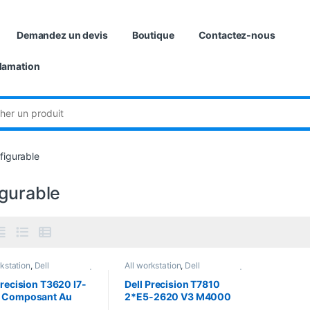
Demandez un devis
Boutique
Contactez-nous
lamation
:
figurable
igurable
rkstation
,
Dell
All workstation
,
Dell
ation
,
Station de travail |
workstation
,
Station de travail |
ation
Workstation
Precision T3620 I7-
Dell Precision T7810
 Composant Au
2*E5-2620 V3 M4000
 (Remis a neuf)
(Remis a neuf)