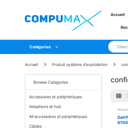
Skip to navigation
Skip to content
Accueil
Réc
Search for
Catégories
Accueil
Produit système d'exploitation
con
conf
Browse Categories
Accessoires et périphériques
Adapteurs et hub
All wo
workst
All accessoires et périphériques
Workst
Dell 
6700
Câbles
choix