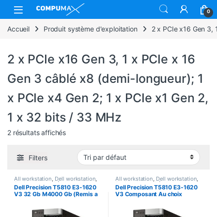
Skip to navigation
Skip to content
Open
0
Accueil
Produit système d'exploitation
2 x PCIe x16 Gen 3, 
2 x PCIe x16 Gen 3, 1 x PCIe x 16
Gen 3 câblé x8 (demi-longueur); 1
x PCIe x4 Gen 2; 1 x PCIe x1 Gen 2,
1 x 32 bits / 33 MHz
2 résultats affichés
Filters
All workstation
,
Dell workstation
,
All workstation
,
Dell workstation
,
Station de travail | Workstation
Station de travail | Workstation
Dell Precision T5810 E3-1620
Dell Precision T5810 E3-1620
V3 32 Gb M4000 Gb (Remis a
V3 Composant Au choix
neuf)
(Remis a neuf)