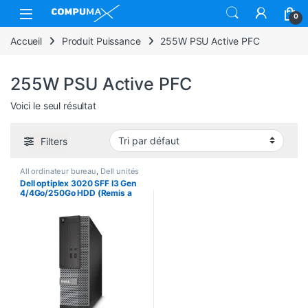
Skip to navigation
Skip to content
Open
0
Accueil
Produit Puissance
255W PSU Active PFC
255W PSU Active PFC
Voici le seul résultat
Filters
All ordinateur bureau
,
Dell unités
centrales
,
Ordinateur bureau
,
Dell optiplex 3020 SFF I3 Gen
Unités centrales
4/4Go/250Go HDD (Remis a
neuf)