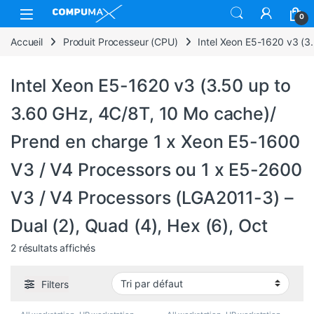
Skip to navigation
Skip to content
Open
0
Accueil
Produit Processeur (CPU)
Intel Xeon E5-1620 v3 (3
Intel Xeon E5-1620 v3 (3.50 up to
3.60 GHz, 4C/8T, 10 Mo cache)/
Prend en charge 1 x Xeon E5-1600
V3 / V4 Processors ou 1 x E5-2600
V3 / V4 Processors (LGA2011-3) –
Dual (2), Quad (4), Hex (6), Oct
2 résultats affichés
Filters