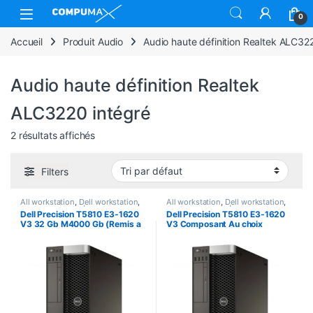
Skip to navigation
Skip to content
Open
0
Accueil
Produit Audio
Audio haute définition Realtek ALC32
Audio haute définition Realtek
ALC3220 intégré
2 résultats affichés
Filters
All workstation
,
Dell workstation
,
All workstation
,
Dell workstation
,
Station de travail | Workstation
Station de travail | Workstation
Dell Precision T5810 E3-1620
Dell Precision T5810 E3-1620
V3 32 Gb M4000 Gb (Remis a
V3 Composant Au choix
neuf)
(Remis a neuf)